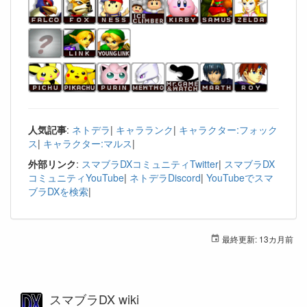
人気記事
:
ネトデラ
|
キャラランク
|
キャラクター:フォック
ス
|
キャラクター:マルス
|
外部リンク
:
スマブラDXコミュニティTwitter
|
スマブラDX
コミュニティYouTube
|
ネトデラDiscord
|
YouTubeでスマ
ブラDXを検索
|
最終更新:
13カ月前
スマブラDX wiki